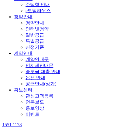
주택형 안내
e모델하우스
청약안내
청약안내
인터넷청약
일반공급
특별공급
산정기준
계약안내
계약안내문
인지세안내문
중도금 대출 안내
옵션 안내
공급안내(상가)
홍보센터
관심고객등록
언론보도
홍보영상
이벤트
1551.1178